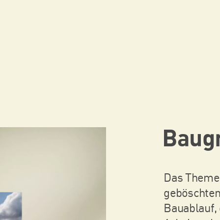
Baug
Das Themen
geböschten
Bauablauf,