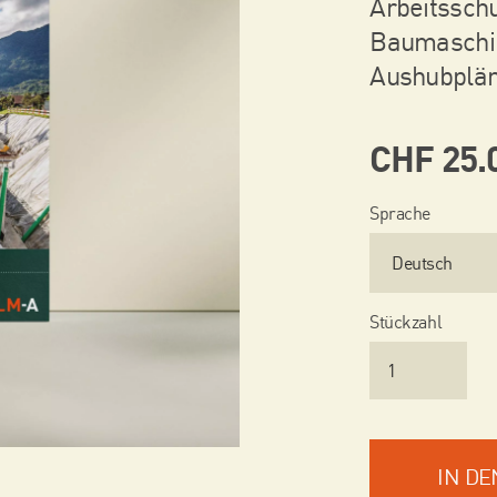
Arbeitsschu
Baumaschin
Aushubplän
CHF
25.
Sprache
Stückzahl
IN D