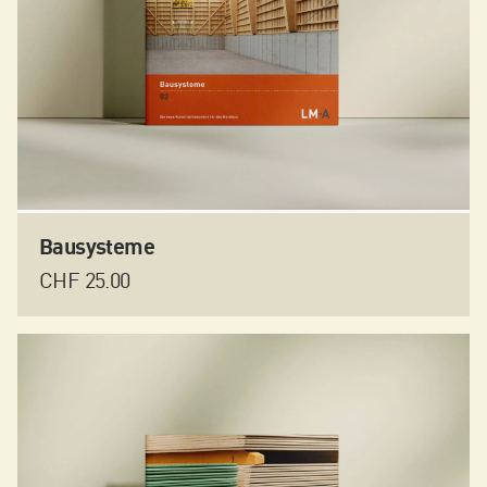
können
auf
der
Produktseite
gewählt
werden
Bausysteme
CHF
25.00