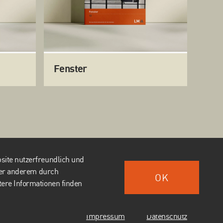
Fenster
ite nutzerfreundlich und
DE
nter anderem durch
OK
ere Informationen finden
Impressum
Datenschutz