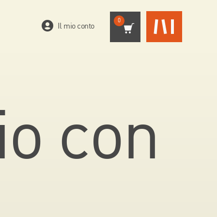
0
Il mio conto
io con