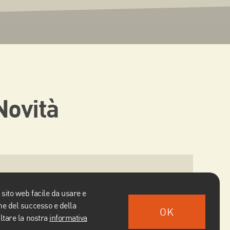
Novità
21 Maggio 2024
 sito web facile da usare e
Benvenuti nel nostro nuovo
one del successo e della
OK
ultare la nostra
informativa
sito internet!