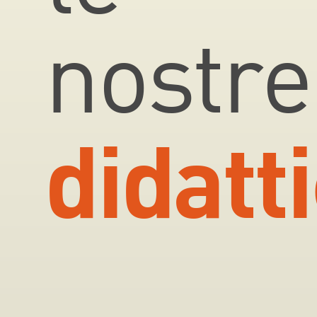
nostr
didatt