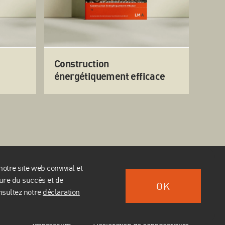
Construction
énergétiquement efficace
otre site web convivial et
FR
sure du succès et de
OK
nsultez notre
déclaration