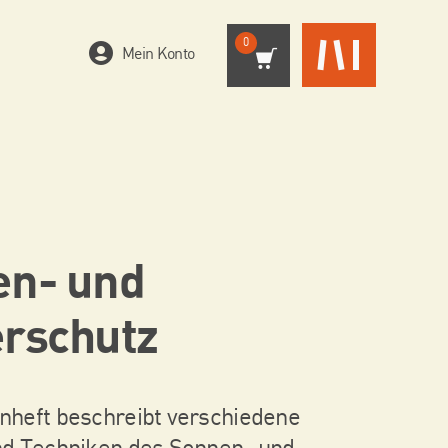
0
Mein Konto
en- und
rschutz
heft beschreibt verschiedene
d Techniken des Sonnen- und