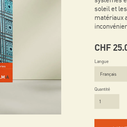
soleil et le
matériaux a
inconvénien
CHF
25.
Langue
Quantité