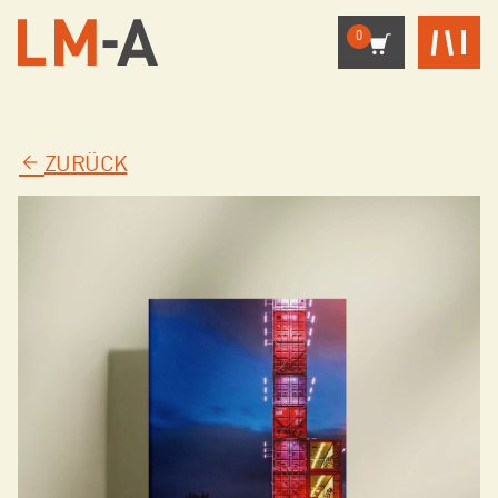
0
ZURÜCK